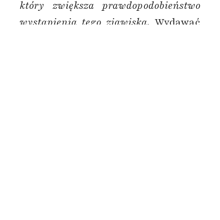
który zwiększa prawdopodobieństwo
wystąpienia tego zjawiska.
Wydawać
by się mogło, że problem ten
powinien być przedmiotem
publicznych dyskusji. Tak jednak nie
jest. W momencie diagnozy, rodzic
jest zmuszony do zupełnej zmiany
swojego dotychczasowego życia.
Spada na niego ogromna ilość
nowych obowiązków, konieczność
odnalezienia się w niesprzyjającym
systemie, zorganizowania środków
finansowych, zdobycia wiedzy z